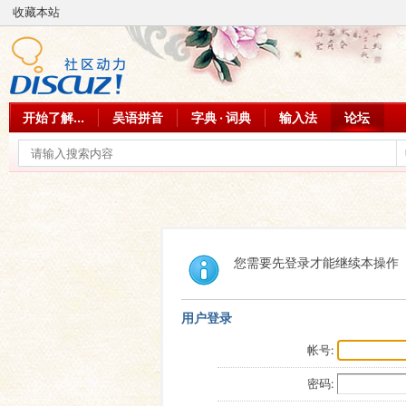
收藏本站
开始了解...
吴语拼音
字典 · 词典
输入法
论坛
您需要先登录才能继续本操作
用户登录
帐号:
密码: