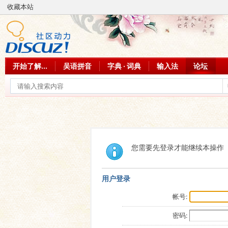
收藏本站
开始了解...
吴语拼音
字典 · 词典
输入法
论坛
您需要先登录才能继续本操作
用户登录
帐号:
密码: