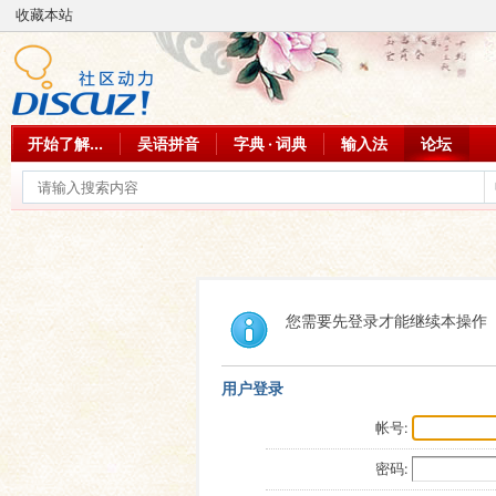
收藏本站
开始了解...
吴语拼音
字典 · 词典
输入法
论坛
您需要先登录才能继续本操作
用户登录
帐号:
密码: