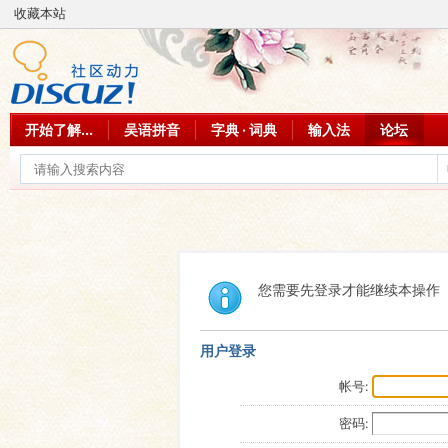
收藏本站
开始了解...
吴语拼音
字典 · 词典
输入法
论坛
您需要先登录才能继续本操作
用户登录
帐号:
密码: