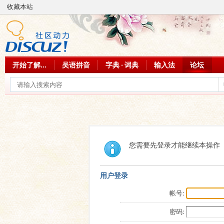
收藏本站
开始了解...
吴语拼音
字典 · 词典
输入法
论坛
您需要先登录才能继续本操作
用户登录
帐号:
密码: