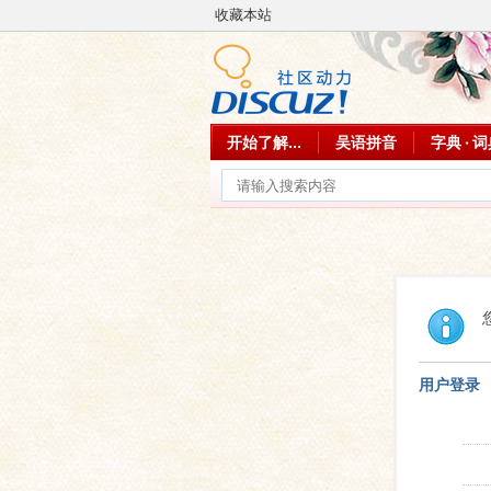
收藏本站
开始了解...
吴语拼音
字典 · 
用户登录