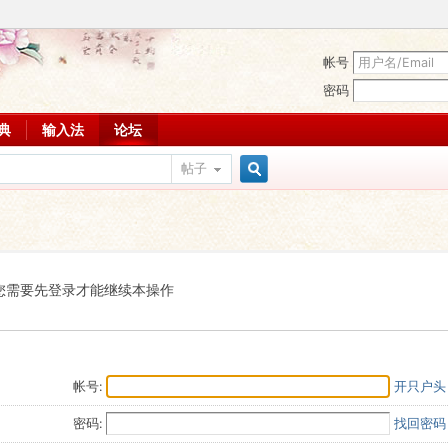
帐号
密码
词典
输入法
论坛
帖子
搜
索
您需要先登录才能继续本操作
帐号:
开只户头
密码:
找回密码