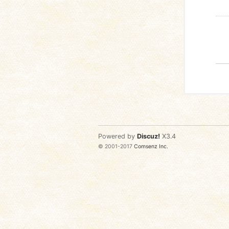
Powered by
Discuz!
X3.4
© 2001-2017
Comsenz Inc.