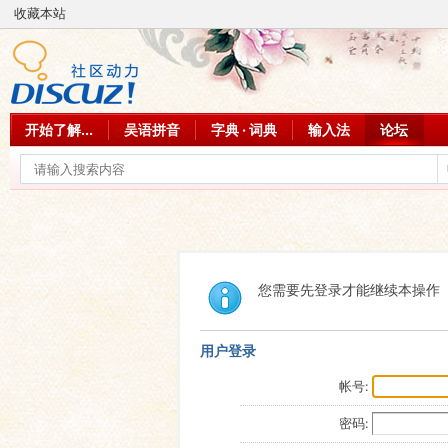
收藏本站
开始了解...
吴语拼音
字典 · 词典
输入法
论坛
您需要先登录才能继续本操作
用户登录
帐号:
密码: