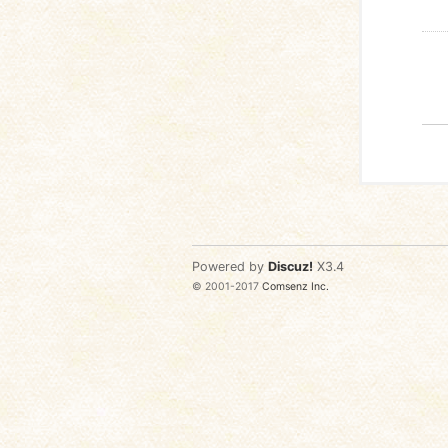
Powered by
Discuz!
X3.4
© 2001-2017
Comsenz Inc.