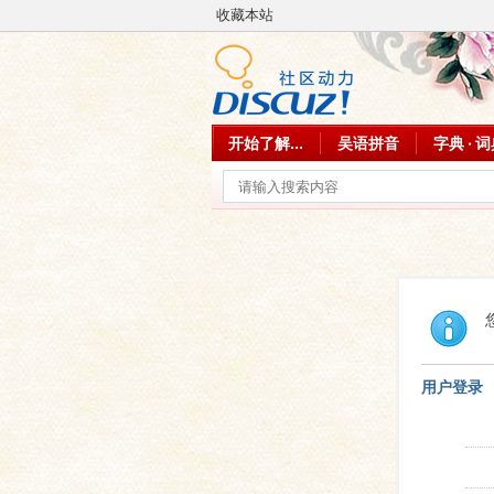
收藏本站
开始了解...
吴语拼音
字典 · 
用户登录