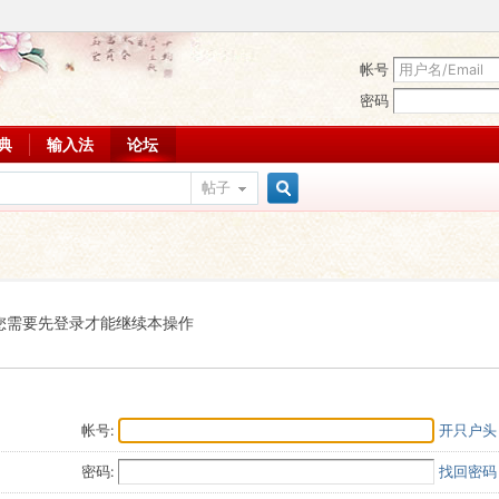
帐号
密码
词典
输入法
论坛
帖子
搜
索
您需要先登录才能继续本操作
帐号:
开只户头
密码:
找回密码