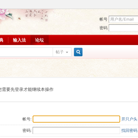
帐号
密码
词典
输入法
论坛
帖子
搜
索
您需要先登录才能继续本操作
帐号:
开只户头
密码:
找回密码