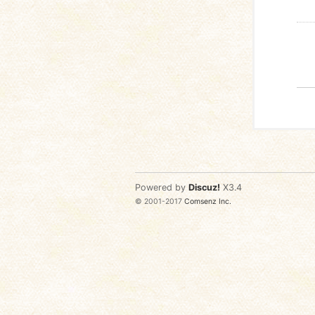
Powered by
Discuz!
X3.4
© 2001-2017
Comsenz Inc.