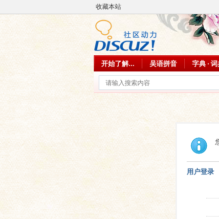
收藏本站
开始了解...
吴语拼音
字典 · 
用户登录