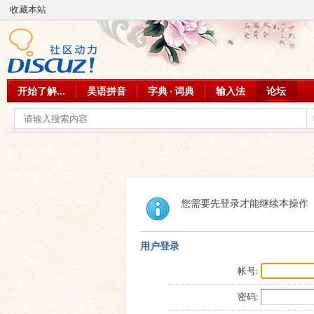
收藏本站
开始了解...
吴语拼音
字典 · 词典
输入法
论坛
您需要先登录才能继续本操作
用户登录
帐号:
密码: