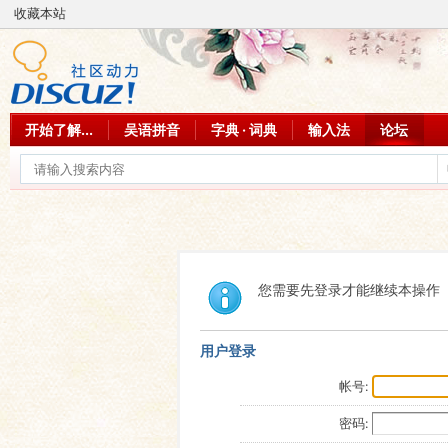
收藏本站
开始了解...
吴语拼音
字典 · 词典
输入法
论坛
您需要先登录才能继续本操作
用户登录
帐号:
密码: