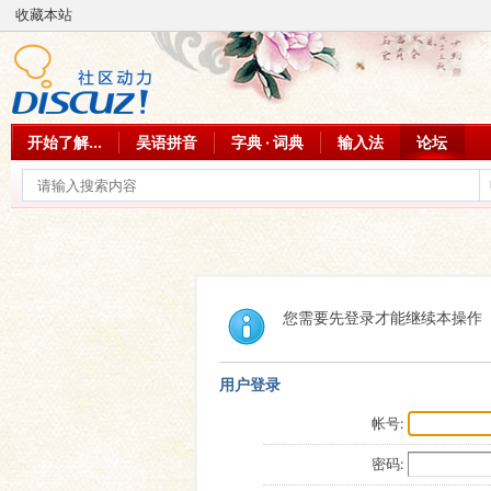
收藏本站
开始了解...
吴语拼音
字典 · 词典
输入法
论坛
您需要先登录才能继续本操作
用户登录
帐号:
密码: