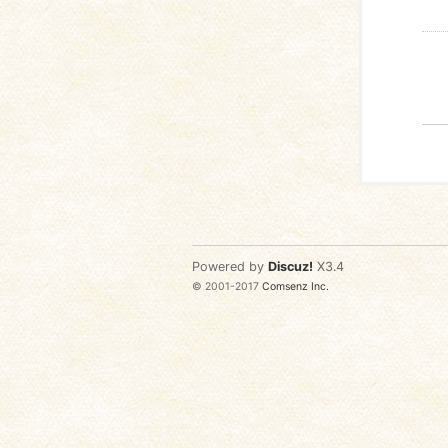
Powered by
Discuz!
X3.4
© 2001-2017
Comsenz Inc.