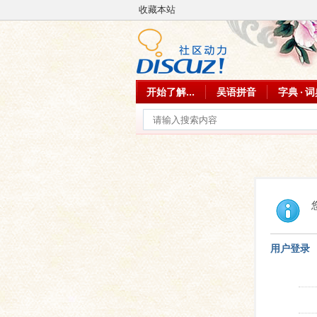
收藏本站
开始了解...
吴语拼音
字典 · 
用户登录