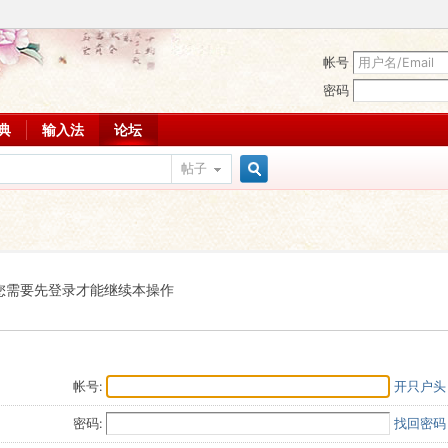
帐号
密码
词典
输入法
论坛
帖子
搜
索
您需要先登录才能继续本操作
帐号:
开只户头
密码:
找回密码