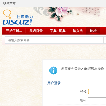
收藏本站
开始了解...
吴语拼音
字典 · 词典
输入法
论坛
您需要先登录才能继续本操作
用户登录
帐号:
密码: