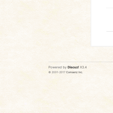
Powered by
Discuz!
X3.4
© 2001-2017
Comsenz Inc.