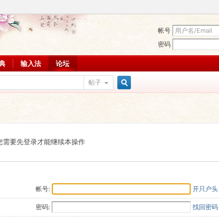
帐号
密码
词典
输入法
论坛
帖子
搜
索
您需要先登录才能继续本操作
帐号:
开只户头
密码:
找回密码