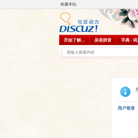
收藏本站
开始了解...
吴语拼音
字典 · 
用户登录