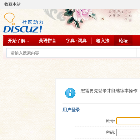
收藏本站
开始了解...
吴语拼音
字典 · 词典
输入法
论坛
您需要先登录才能继续本操作
用户登录
帐号:
密码: