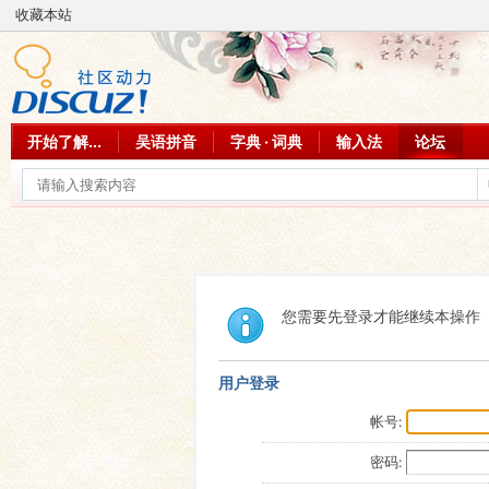
收藏本站
开始了解...
吴语拼音
字典 · 词典
输入法
论坛
您需要先登录才能继续本操作
用户登录
帐号:
密码: