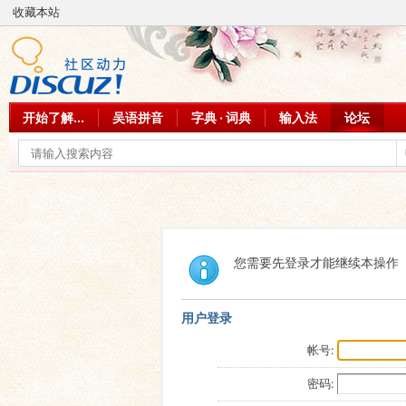
收藏本站
开始了解...
吴语拼音
字典 · 词典
输入法
论坛
您需要先登录才能继续本操作
用户登录
帐号:
密码: