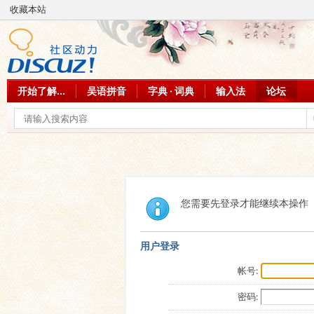
收藏本站
开始了解...
吴语拼音
字典 · 词典
输入法
论坛
您需要先登录才能继续本操作
用户登录
帐号:
密码: