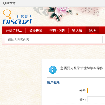
收藏本站
开始了解...
吴语拼音
字典 · 词典
输入法
论坛
您需要先登录才能继续本操作
用户登录
帐号:
密码: