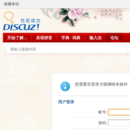
收藏本站
开始了解...
吴语拼音
字典 · 词典
输入法
论坛
您需要先登录才能继续本操作
用户登录
帐号:
密码: