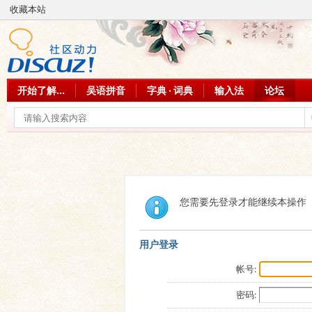
收藏本站
开始了解...
吴语拼音
字典 · 词典
输入法
论坛
您需要先登录才能继续本操作
用户登录
帐号:
密码: