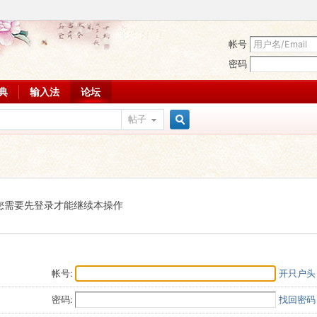
帐号
密码
词典
输入法
论坛
帖子
搜
索
您需要先登录才能继续本操作
帐号:
开只户头
密码:
找回密码