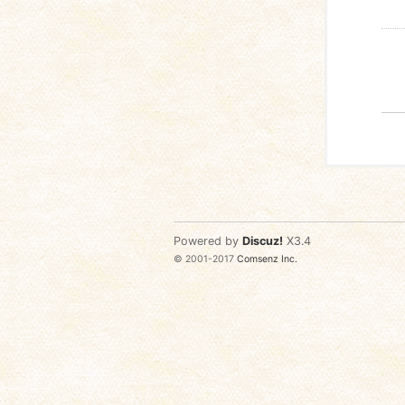
Powered by
Discuz!
X3.4
© 2001-2017
Comsenz Inc.