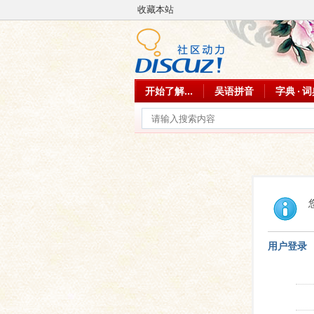
收藏本站
开始了解...
吴语拼音
字典 · 
用户登录