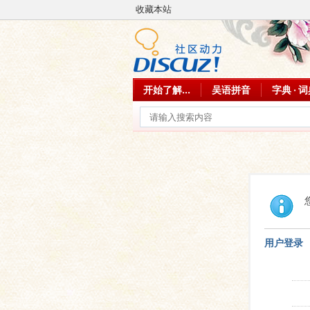
收藏本站
开始了解...
吴语拼音
字典 · 
用户登录