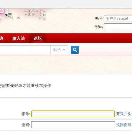
帐号
密码
词典
输入法
论坛
帖子
搜
索
您需要先登录才能继续本操作
帐号:
开只户头
密码:
找回密码