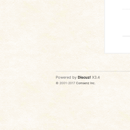
Powered by
Discuz!
X3.4
© 2001-2017
Comsenz Inc.