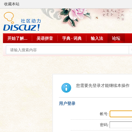
收藏本站
开始了解...
吴语拼音
字典 · 词典
输入法
论坛
您需要先登录才能继续本操作
用户登录
帐号:
密码: