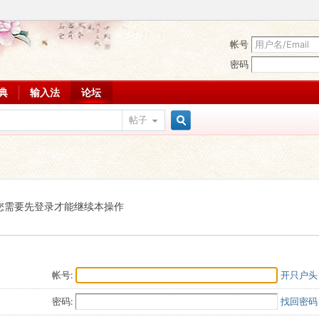
帐号
密码
词典
输入法
论坛
帖子
搜
索
您需要先登录才能继续本操作
帐号:
开只户头
密码:
找回密码