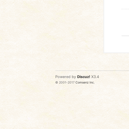
Powered by
Discuz!
X3.4
© 2001-2017
Comsenz Inc.