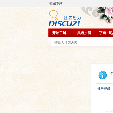
收藏本站
开始了解...
吴语拼音
字典 · 
用户登录