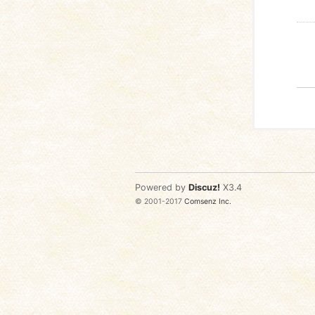
Powered by
Discuz!
X3.4
© 2001-2017
Comsenz Inc.