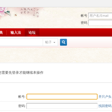
帐号
密码
词典
输入法
论坛
帖子
搜
索
您需要先登录才能继续本操作
帐号:
开只户头
密码:
找回密码