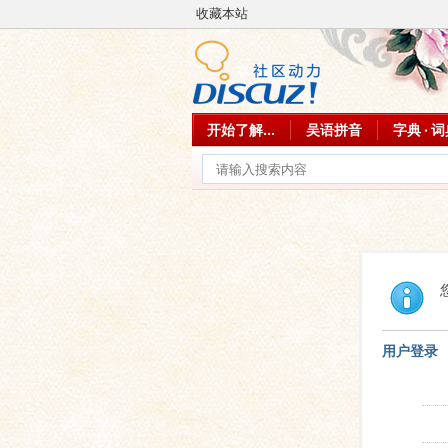
收藏本站
开始了解...
吴语拼音
字典 · 
用户登录