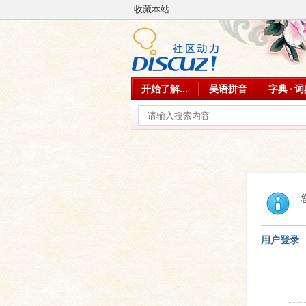
收藏本站
开始了解...
吴语拼音
字典 · 
用户登录