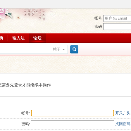
帐号
密码
词典
输入法
论坛
帖子
搜
索
您需要先登录才能继续本操作
帐号:
开只户头
密码:
找回密码