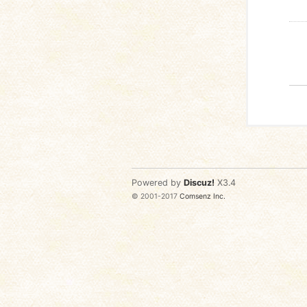
Powered by
Discuz!
X3.4
© 2001-2017
Comsenz Inc.