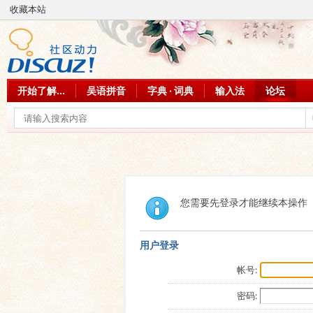
收藏本站
开始了解...
吴语拼音
字典 · 词典
输入法
论坛
您需要先登录才能继续本操作
用户登录
帐号:
密码: