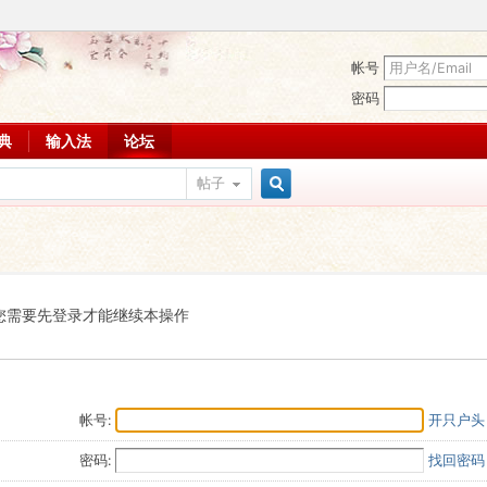
帐号
密码
词典
输入法
论坛
帖子
搜
索
您需要先登录才能继续本操作
帐号:
开只户头
密码:
找回密码