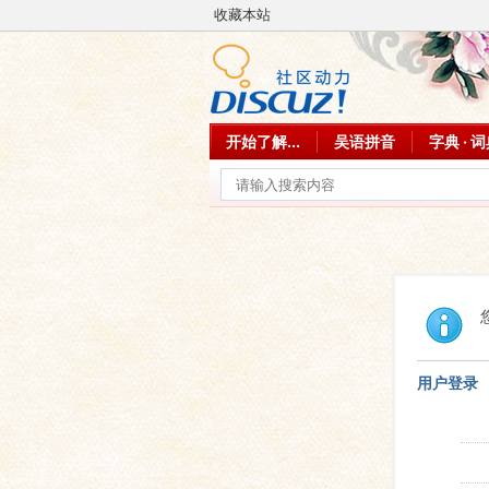
收藏本站
开始了解...
吴语拼音
字典 · 
用户登录