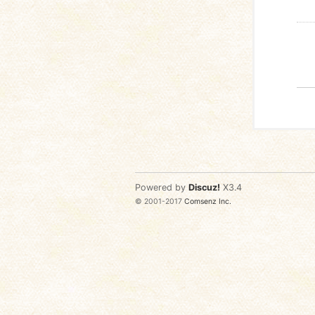
Powered by
Discuz!
X3.4
© 2001-2017
Comsenz Inc.