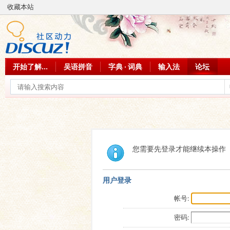
收藏本站
开始了解...
吴语拼音
字典 · 词典
输入法
论坛
您需要先登录才能继续本操作
用户登录
帐号:
密码: