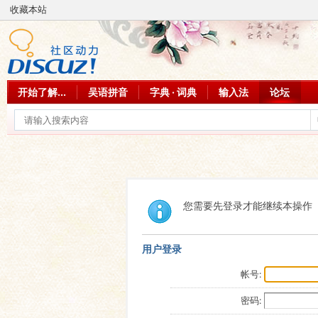
收藏本站
开始了解...
吴语拼音
字典 · 词典
输入法
论坛
您需要先登录才能继续本操作
用户登录
帐号:
密码: