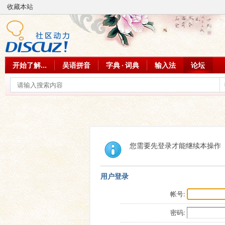
收藏本站
开始了解...
吴语拼音
字典 · 词典
输入法
论坛
您需要先登录才能继续本操作
用户登录
帐号:
密码: