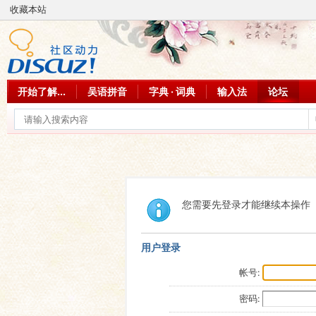
收藏本站
开始了解...
吴语拼音
字典 · 词典
输入法
论坛
您需要先登录才能继续本操作
用户登录
帐号:
密码: