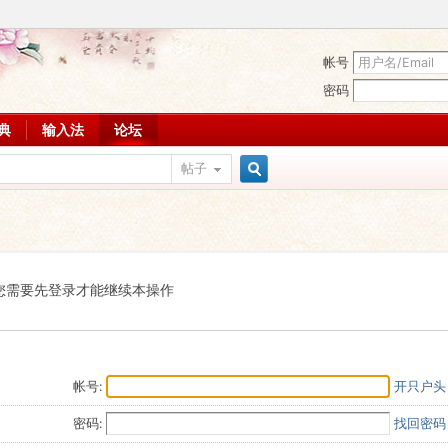
帐号
密码
词典
输入法
论坛
帖子
搜
索
您需要先登录才能继续本操作
帐号:
开只户头
密码:
找回密码