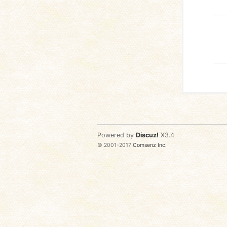
Powered by
Discuz!
X3.4
© 2001-2017
Comsenz Inc.