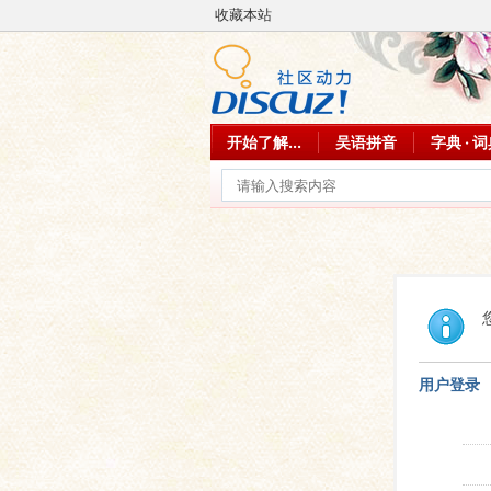
收藏本站
开始了解...
吴语拼音
字典 · 
用户登录