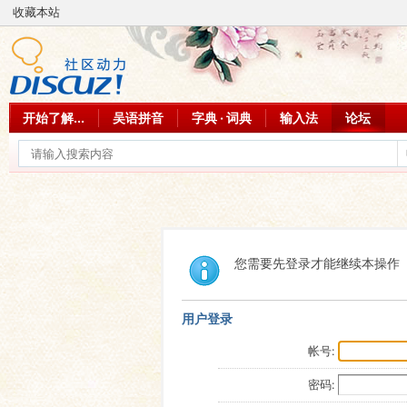
收藏本站
开始了解...
吴语拼音
字典 · 词典
输入法
论坛
您需要先登录才能继续本操作
用户登录
帐号:
密码: