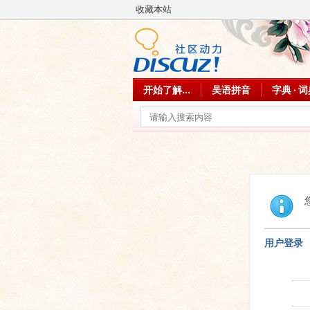
收藏本站
开始了解...
吴语拼音
字典 · 
用户登录