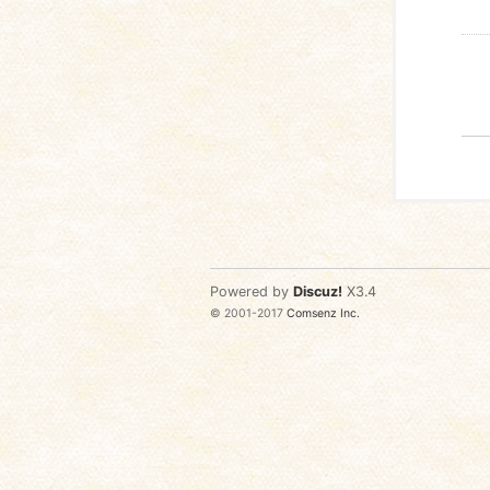
Powered by
Discuz!
X3.4
© 2001-2017
Comsenz Inc.