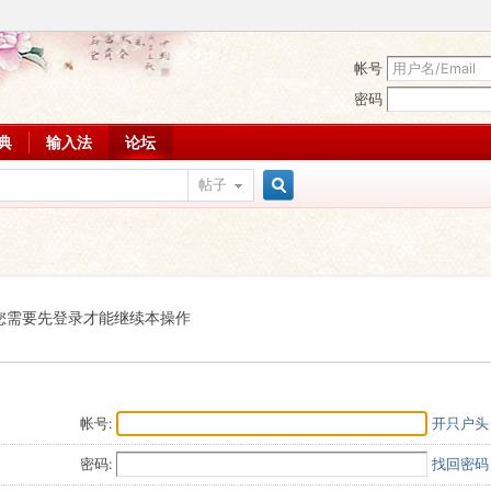
帐号
密码
词典
输入法
论坛
帖子
搜
索
您需要先登录才能继续本操作
帐号:
开只户头
密码:
找回密码