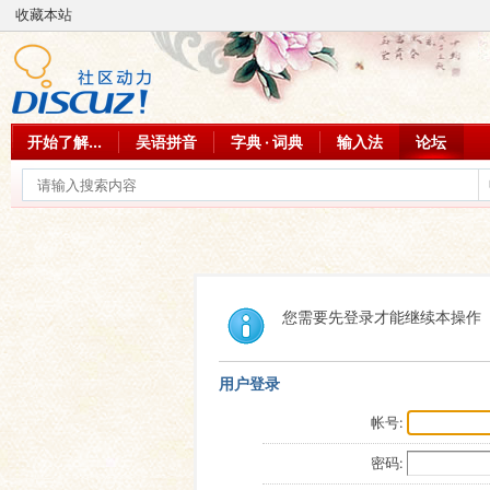
收藏本站
开始了解...
吴语拼音
字典 · 词典
输入法
论坛
您需要先登录才能继续本操作
用户登录
帐号:
密码: