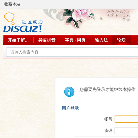
收藏本站
开始了解...
吴语拼音
字典 · 词典
输入法
论坛
您需要先登录才能继续本操作
用户登录
帐号:
密码: