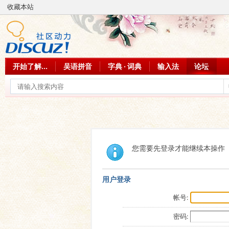
收藏本站
开始了解...
吴语拼音
字典 · 词典
输入法
论坛
您需要先登录才能继续本操作
用户登录
帐号:
密码: