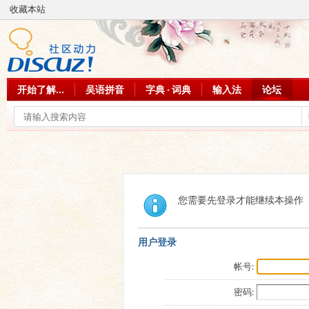
收藏本站
开始了解...
吴语拼音
字典 · 词典
输入法
论坛
您需要先登录才能继续本操作
用户登录
帐号:
密码: