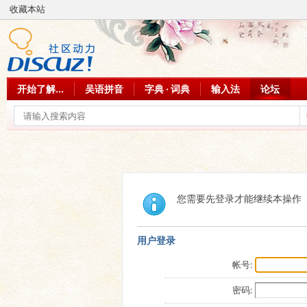
收藏本站
开始了解...
吴语拼音
字典 · 词典
输入法
论坛
您需要先登录才能继续本操作
用户登录
帐号:
密码: