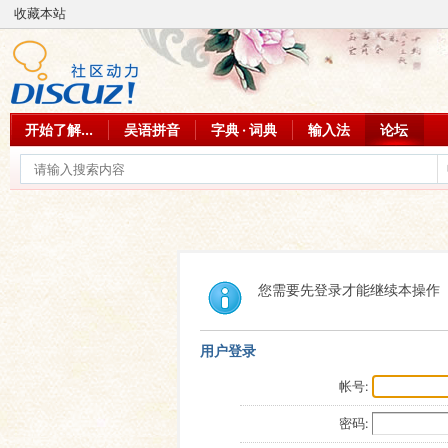
收藏本站
开始了解...
吴语拼音
字典 · 词典
输入法
论坛
您需要先登录才能继续本操作
用户登录
帐号:
密码: