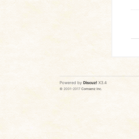
Powered by
Discuz!
X3.4
© 2001-2017
Comsenz Inc.