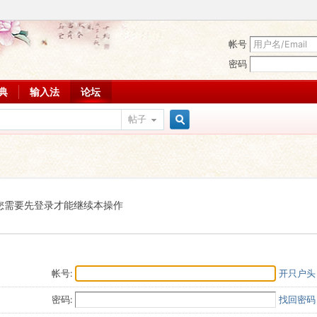
帐号
密码
词典
输入法
论坛
帖子
搜
索
您需要先登录才能继续本操作
帐号:
开只户头
密码:
找回密码