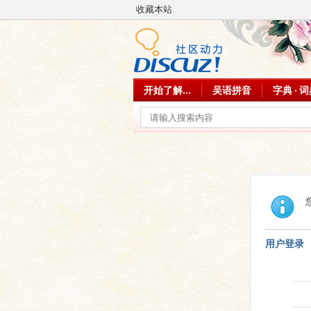
收藏本站
开始了解...
吴语拼音
字典 · 
用户登录