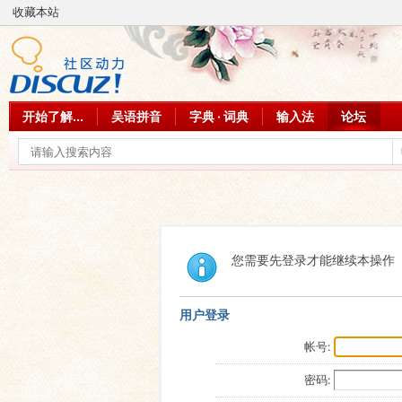
收藏本站
开始了解...
吴语拼音
字典 · 词典
输入法
论坛
您需要先登录才能继续本操作
用户登录
帐号:
密码: