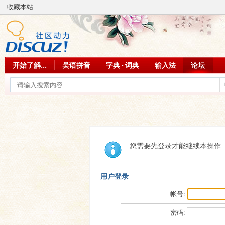
收藏本站
开始了解...
吴语拼音
字典 · 词典
输入法
论坛
您需要先登录才能继续本操作
用户登录
帐号:
密码: