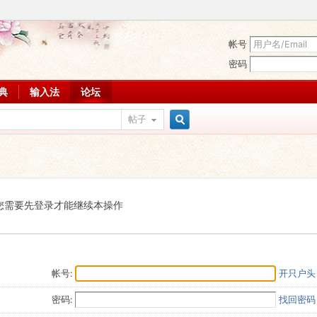
帐号
密码
词典
输入法
论坛
帖子
搜
索
您需要先登录才能继续本操作
帐号:
开只户头
密码:
找回密码