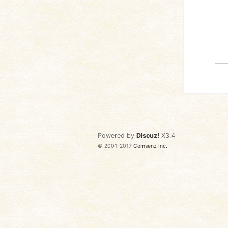
Powered by
Discuz!
X3.4
© 2001-2017
Comsenz Inc.