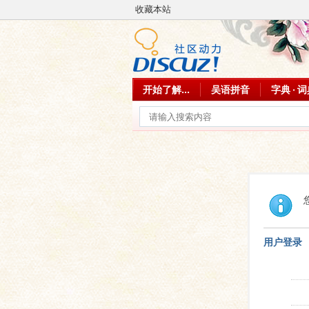
收藏本站
开始了解...
吴语拼音
字典 · 
用户登录