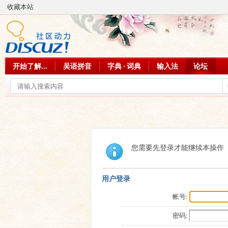
收藏本站
开始了解...
吴语拼音
字典 · 词典
输入法
论坛
您需要先登录才能继续本操作
用户登录
帐号:
密码: