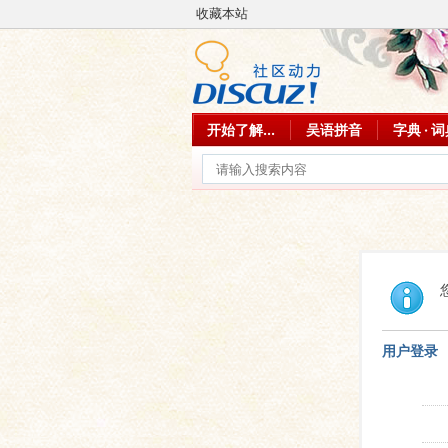
收藏本站
开始了解...
吴语拼音
字典 · 
用户登录