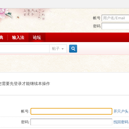
帐号
密码
词典
输入法
论坛
帖子
搜
索
您需要先登录才能继续本操作
帐号:
开只户头
密码:
找回密码