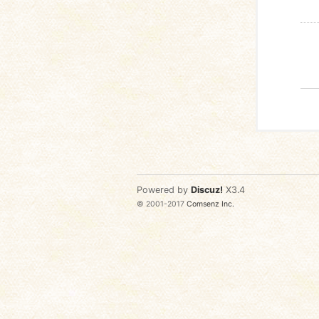
Powered by
Discuz!
X3.4
© 2001-2017
Comsenz Inc.