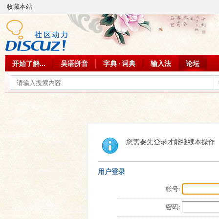
收藏本站
开始了解...
吴语拼音
字典 · 词典
输入法
论坛
您需要先登录才能继续本操作
用户登录
帐号:
密码: